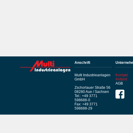
Anschrift
Unterneh
Multi Industrieanlagen
Kontakt
GmbH
Anfahrt
AGB
Zschorlauer Straße 56
08280 Aue / Sachsen
Tel.: +49 3771
598688-0
Fax: +49 3771
598688-29