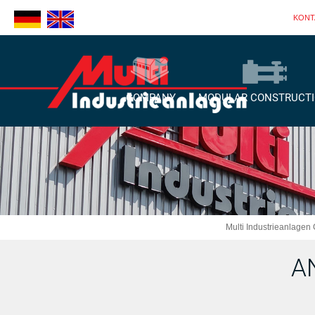
KONT
COMPANY
MODULAR CONSTRUCT
Multi Industrieanla
A